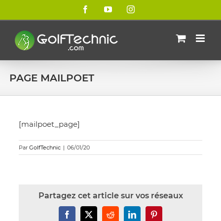
Passer
Facebook
YouTube
Instagram
au
contenu
PAGE MAILPOET
[mailpoet_page]
Par
GolfTechnic
|
06/01/20
Partagez cet article sur vos réseaux
Facebook
X
Reddit
LinkedIn
Pinterest