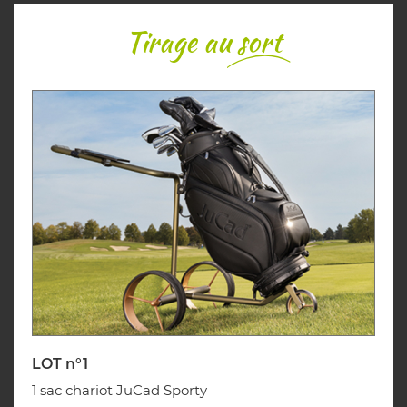
Tirage au
sort
LOT n°1
1 sac chariot JuCad Sporty