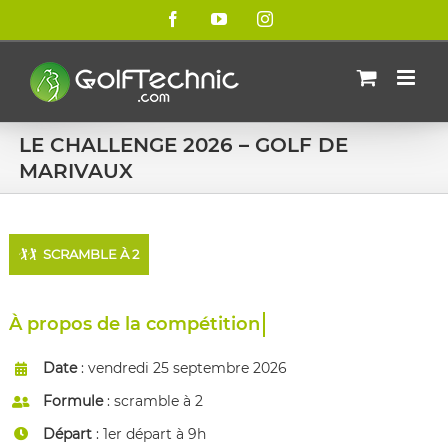
Passer
Facebook
YouTube
Instagram
au
contenu
LE CHALLENGE 2026 – GOLF DE
MARIVAUX
🏌️🏌️
SCRAMBLE À 2
À propos
Date
: vendredi 25 septembre 2026
Formule
: scramble à 2
Départ
: 1er départ à 9h