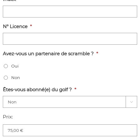
N° Licence
*
Avez-vous un partenaire de scramble ?
*
Oui
Non
Êtes-vous abonné(e) du golf ?
*

Prix
Prix:
de
l'inscription
(Green
Fee