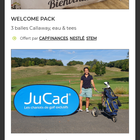
WELCOME PACK
3 balles Callaway, eau & tees
Offert par
CAPFINANCES
,
NESTLÉ
,
STEM