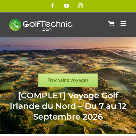
Passer
Facebook
YouTube
Instagram
au
contenu
Prochains voyages
[COMPLET] Voyage Golf
Irlande du Nord – Du 7 au 12
Septembre 2026