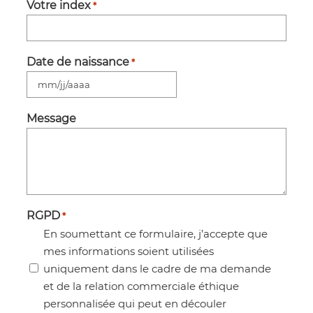
Votre index
*
Date de naissance
*
MM
slash
Message
JJ
slash
AAAA
RGPD
*
En soumettant ce formulaire, j’accepte que
mes informations soient utilisées
uniquement dans le cadre de ma demande
et de la relation commerciale éthique
personnalisée qui peut en découler