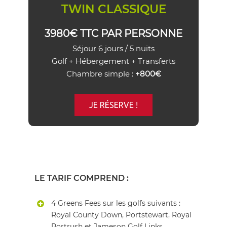
TWIN CLASSIQUE
3980€ TTC PAR PERSONNE
Séjour 6 jours / 5 nuits
Golf + Hébergement + Transferts
Chambre simple :
+800€
JE RÉSERVE !
LE TARIF COMPREND :
4 Greens Fees sur les golfs suivants :
Royal County Down, Portstewart, Royal
Portrush et Jameson Golf Links.