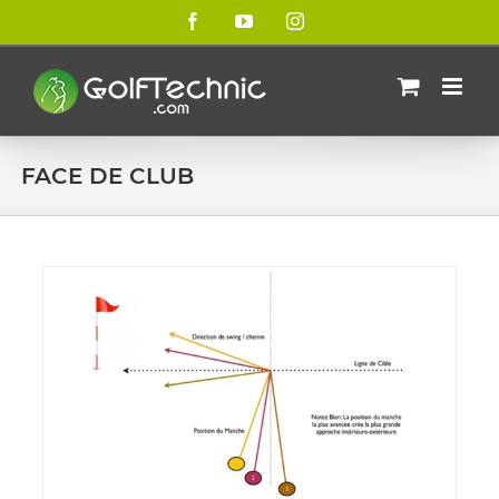
Passer
Facebook
YouTube
Instagram
au
contenu
FACE DE CLUB