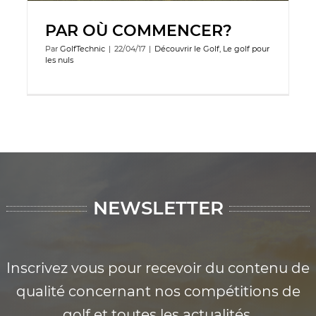
PAR OÙ COMMENCER?
Par
GolfTechnic
|
22/04/17
|
Découvrir le Golf
,
Le golf pour
les nuls
NEWSLETTER
Inscrivez vous pour recevoir du contenu de
qualité concernant nos compétitions de
golf et toutes les actualités.