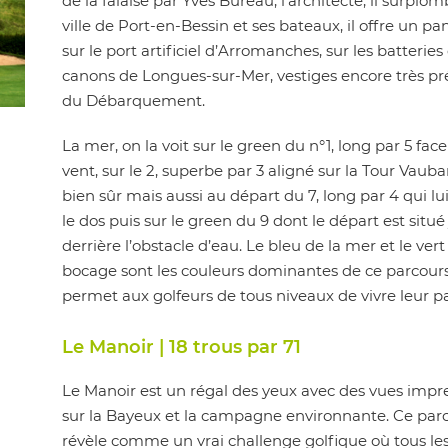
de la falaise par Yves Bureau, l’architecte, il surplom
ville de Port-en-Bessin et ses bateaux, il offre un 
sur le port artificiel d’Arromanches, sur les batteries
canons de Longues-sur-Mer, vestiges encore très pr
du Débarquement.
La mer, on la voit sur le green du n°1, long par 5 fac
vent, sur le 2, superbe par 3 aligné sur la Tour Vauba
bien sûr mais aussi au départ du 7, long par 4 qui lu
le dos puis sur le green du 9 dont le départ est situé
derrière l’obstacle d’eau. Le bleu de la mer et le vert
bocage sont les couleurs dominantes de ce parcour
permet aux golfeurs de tous niveaux de vivre leur pa
Le Manoir | 18 trous par 71
Le Manoir est un régal des yeux avec des vues impr
sur la Bayeux et la campagne environnante. Ce parc
révèle comme un vrai challenge golfique où tous le