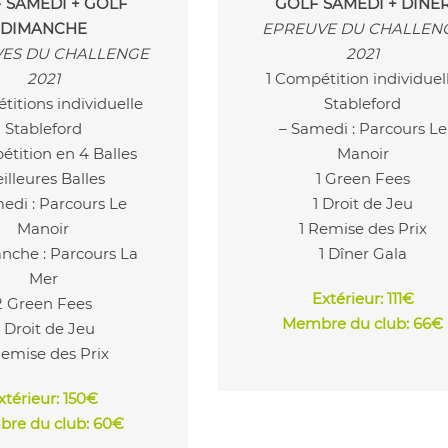
 SAMEDI + GOLF
GOLF SAMEDI + DÎNE
DIMANCHE
EPREUVE DU CHALLEN
ES DU CHALLENGE
2021
2021
1 Compétition individuel
titions individuelle
Stableford
Stableford
– Samedi : Parcours Le
étition en 4 Balles
Manoir
illeures Balles
1 Green Fees
edi : Parcours Le
1 Droit de Jeu
Manoir
1 Remise des Prix
nche : Parcours La
1 Dîner Gala
Mer
Extérieur
: 111€
2 Green Fees
Membre du club: 66€
 Droit de Jeu
Remise des Prix
xtérieur
: 150€
re du club: 60€