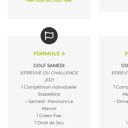
Membre du club: 96€
FORMULE 4
GOLF SAMEDI
GO
EPREUVE DU CHALLENGE
EPREU
2021
1 Compétition individuelle
1 Comp
Stableford
Me
– Samedi : Parcours Le
– Dima
Manoir
1 Green Fee
1 Droit de Jeu