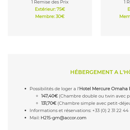
1 Remise des Prix
1 
Extérieur
: 75€
E
Membre: 30€
Memb
HÉBERGEMENT A L'
Possibilités de loger a l’
Hotel Mercure Omaha 
147,40€
(Chambre double ou twin avec pe
131,70€
(Chambre simple avec petit-déje
Informations et réservations: +33 (0) 2 31 22 44
Mail:
H215-gm@accor.com