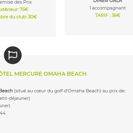
DÎNER GALA
Remise des Prix
1 accompagnant
xtérieur
: 75€
TARIF : 36€
re du club: 30€
HÔTEL MERCURE OMAHA BEACH
Beach
(situé au cœur du golf d’Omaha Beach) au prix de:
tit-déjeuner)
uner)
 44