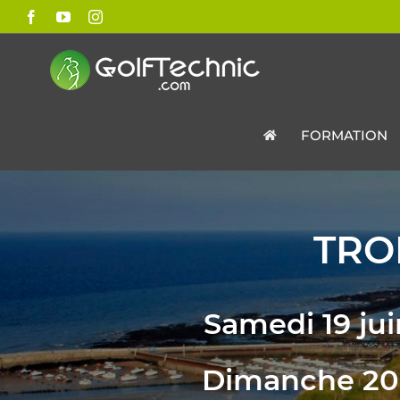
Passer
Facebook
YouTube
Instagram
au
contenu
FORMATION
TRO
Samedi 19 jui
Dimanche 20 