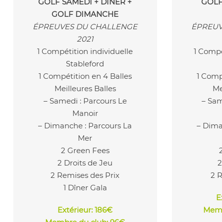
GOLF SAMEDI + DÎNER +
GOLF
GOLF DIMANCHE
ÉPREUVES DU CHALLENGE
ÉPREUV
2021
1 Compétition individuelle
1 Compé
Stableford
1 Compétition en 4 Balles
1 Comp
Meilleures Balles
Me
– Samedi : Parcours Le
– Sam
Manoir
– Dimanche : Parcours La
– Dima
Mer
2 Green Fees
2 Droits de Jeu
2
2 Remises des Prix
2 
1 Dîner Gala
E
Extérieur
: 186€
Memb