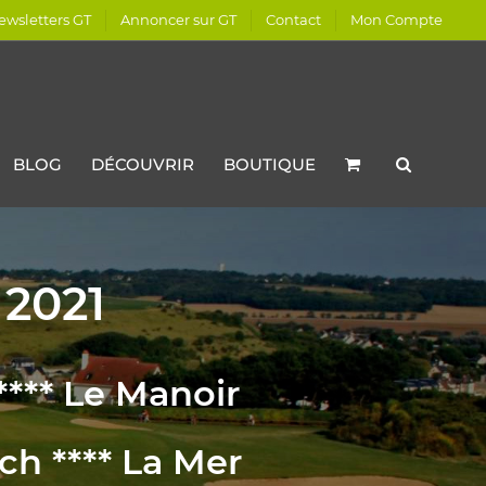
ewsletters GT
Annoncer sur GT
Contact
Mon Compte
BLOG
DÉCOUVRIR
BOUTIQUE
2021
****
Le Manoir
ch ****
La Mer