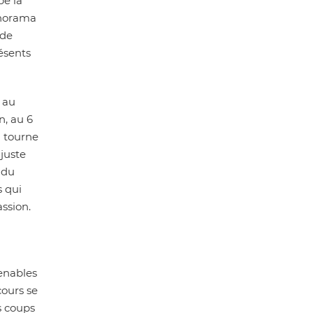
be la
panorama
 de
ésents
e au
n, au 6
i tourne
 juste
 du
s qui
ssion.
enables
ours se
s coups