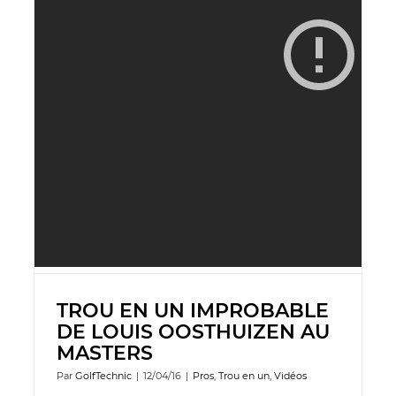
TROU EN UN IMPROBABLE
DE LOUIS OOSTHUIZEN AU
MASTERS
Par
GolfTechnic
|
12/04/16
|
Pros
,
Trou en un
,
Vidéos