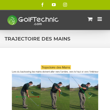
Passer
Facebook
YouTube
Instagram
au
contenu
TRAJECTOIRE DES MAINS