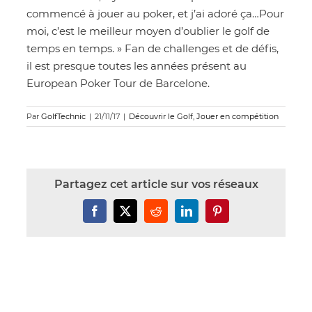
commencé à jouer au poker, et j’ai adoré ça…Pour
moi, c’est le meilleur moyen d’oublier le golf de
temps en temps. » Fan de challenges et de défis,
il est presque toutes les années présent au
European Poker Tour de Barcelone.
Par
GolfTechnic
|
21/11/17
|
Découvrir le Golf
,
Jouer en compétition
Partagez cet article sur vos réseaux
Facebook
X
Reddit
LinkedIn
Pinterest